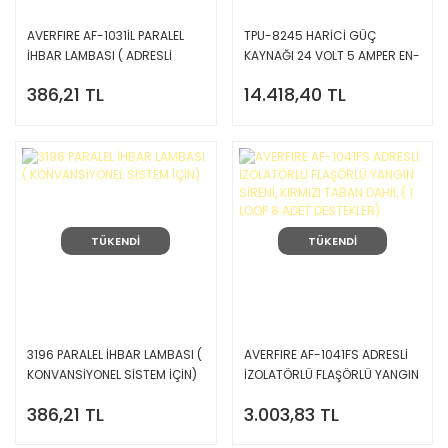
AVERFIRE AF-1031İL PARALEL
TPU-8245 HARİCİ GÜÇ
İHBAR LAMBASI ( ADRESLİ
KAYNAĞI 24 VOLT 5 AMPER EN-
SİSTEM İÇİN)
54 SERTİFİKALI (AKÜ HARİÇ)
386,21 TL
14.418,40 TL
TÜKENDİ
TÜKENDİ
3196 PARALEL İHBAR LAMBASI (
AVERFIRE AF-1041FS ADRESLİ
KONVANSİYONEL SİSTEM İÇİN)
İZOLATÖRLÜ FLAŞÖRLÜ YANGIN
SİRENİ, KIRMIZI TABAN DAHİL ( 1
386,21 TL
3.003,83 TL
LOOP 8 ADET DESTEKLER)