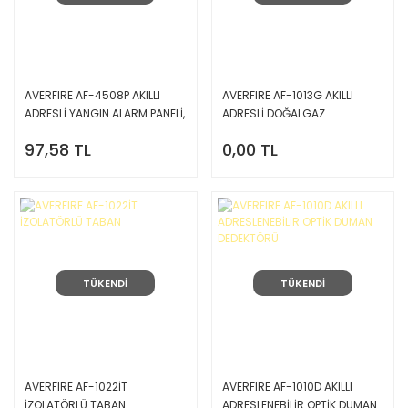
AVERFIRE AF-4508P AKILLI
AVERFIRE AF-1013G AKILLI
ADRESLİ YANGIN ALARM PANELİ,
ADRESLİ DOĞALGAZ
4 LOOP
DEDEKTÖRÜ (HARİCİ
97,58 TL
0,00 TL
BESLEMELİ) TABAN DAHİL
TÜKENDİ
TÜKENDİ
AVERFIRE AF-1022İT
AVERFIRE AF-1010D AKILLI
İZOLATÖRLÜ TABAN
ADRESLENEBİLİR OPTİK DUMAN