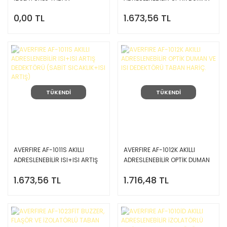
DEDEKTÖRÜ
0,00 TL
1.673,56 TL
TÜKENDİ
TÜKENDİ
AVERFIRE AF-1011S AKILLI
AVERFIRE AF-1012K AKILLI
ADRESLENEBİLİR ISI+ISI ARTIŞ
ADRESLENEBİLİR OPTİK DUMAN
DEDEKTÖRÜ (SABİT
VE ISI DEDEKTÖRÜ TABAN
1.673,56 TL
1.716,48 TL
SICAKLIK+ISI ARTIŞ)
HARİÇ.