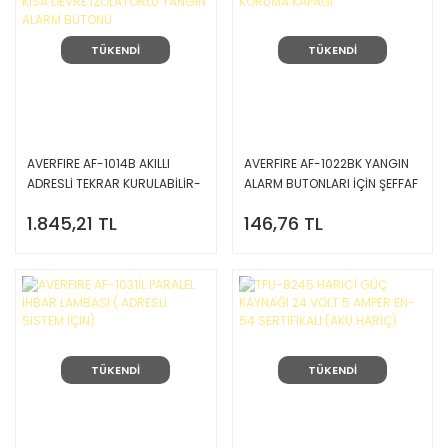
TÜKENDİ
TÜKENDİ
AVERFIRE AF-1014B AKILLI
AVERFIRE AF-1022BK YANGIN
ADRESLİ TEKRAR KURULABİLİR-
ALARM BUTONLARI İÇİN ŞEFFAF
KISA DEVRE İZOLATÖRLÜ
KORUMA KAPAĞI
1.845,21 TL
146,76 TL
YANGIN ALARM BUTONU
TÜKENDİ
TÜKENDİ