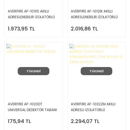
AVERFIRE AF-1011İS AKILLI
AVERFIRE AF-1012İK AKILLI
ADRESLENEBİLİR İZOLATÖRLÜ
ADRESLENEBİLİR İZOLATÖRLÜ
ISI+ISI ARTIŞ DEDEKTÖRÜ
OPTİK DUMAN VE ISI
1.973,95 TL
2.016,86 TL
(SABİT SICAKLIK+ISI ARTIŞ)
DEDEKTÖRÜ TABAN HARİÇ.
TÜKENDİ
TÜKENDİ
AVERFIRE AF-1020DT
AVERFIRE AF-1032ZM AKILLI
UNIVERSAL DEDEKTÖR TABANI
ADRESLİ İZOLATÖRLÜ
KONVANSİYONEL ZONE BÖLGE
175,94 TL
2.294,07 TL
VE SİREN MODÜLÜ