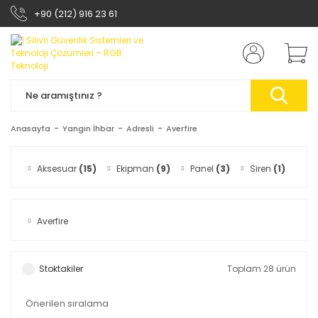
+90 (212) 916 23 61
Anasayfa
Yangın İhbar
Adresli
Averfire
Aksesuar
(15)
Ekipman
(9)
Panel
(3)
Siren
(1)
Averfire
Stoktakiler
Toplam 28 ürün