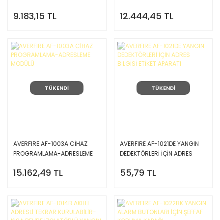
LOOP GENİŞLETME KARTI (1
9.183,15 TL
12.444,45 TL
LOOP İÇİN ARTTIRIM KARTI)
TÜKENDİ
TÜKENDİ
AVERFIRE AF-1003A CİHAZ
AVERFIRE AF-1021DE YANGIN
PROGRAMLAMA-ADRESLEME
DEDEKTÖRLERİ İÇİN ADRES
MODÜLÜ
BİLGİSİ ETİKET APARATI
15.162,49 TL
55,79 TL