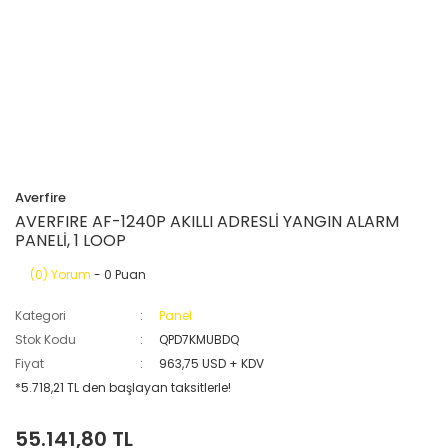
Averfire
AVERFIRE AF-1240P AKILLI ADRESLİ YANGIN ALARM
PANELİ, 1 LOOP
(0) Yorum
- 0 Puan
Kategori
Panel
Stok Kodu
QPD7KMUBDQ
Fiyat
963,75 USD + KDV
*5.718,21 TL den başlayan taksitlerle!
55.141,80 TL