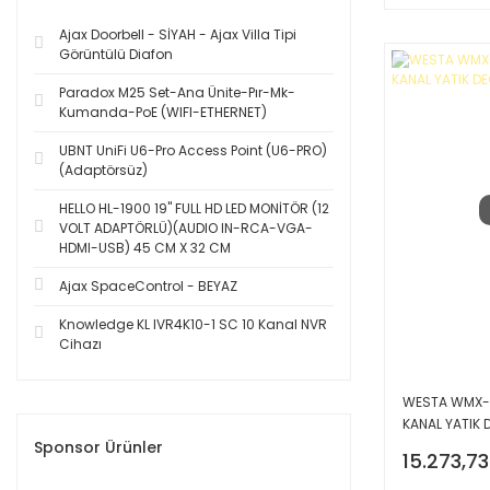
Ajax Doorbell - SİYAH - Ajax Villa Tipi
Görüntülü Diafon
Paradox M25 Set-Ana Ünite-Pır-Mk-
Kumanda-PoE (WIFI-ETHERNET)
UBNT UniFi U6-Pro Access Point (U6-PRO)
(Adaptörsüz)
HELLO HL-1900 19'' FULL HD LED MONİTÖR (12
VOLT ADAPTÖRLÜ)(AUDIO IN-RCA-VGA-
HDMI-USB) 45 CM X 32 CM
Ajax SpaceControl - BEYAZ
Knowledge KL IVR4K10-1 SC 10 Kanal NVR
Cihazı
WESTA WMX-1
KANAL YATIK 
Sponsor Ürünler
15.273,73