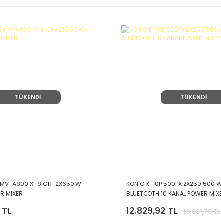
TÜKENDİ
TÜKENDİ
MV-A800 XF 8 CH-2X650 W-
KÖNİG K-10P 500FX 2X250 500 
R MIXER
BLUETOOTH 10 KANAL POWER MIX
 TL
12.829,92 TL
13.091,76 TL