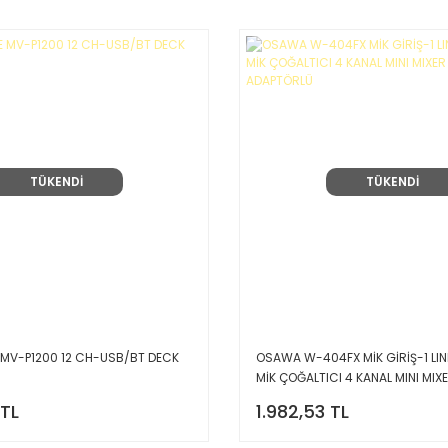
TÜKENDİ
TÜKENDİ
MV-P1200 12 CH-USB/BT DECK
OSAWA W-404FX MİK GİRİŞ-1 LINE
MİK ÇOĞALTICI 4 KANAL MINI MIX
ADAPTÖRLÜ
 TL
1.982,53 TL