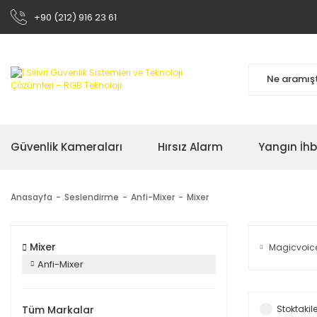
+90 (212) 916 23 61
Güvenlik Kameraları
Hırsız Alarm
Yangın İh
Anasayfa
Seslendirme
Anfi-Mixer
Mixer
Mixer
Magicvoic
Anfi-Mixer
Tüm Markalar
Stoktakile