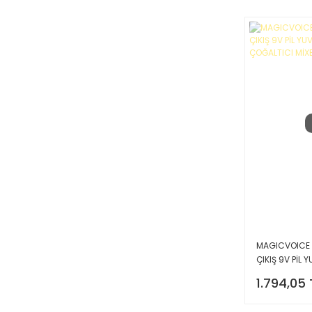
MAGICVOICE M
ÇIKIŞ 9V PİL 
ÇOĞALTICI M
1.794,05 