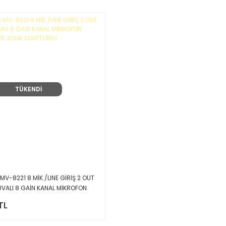
TÜKENDİ
V-8221 8 MİK /LINE GİRİŞ 2 OUT
YUVALI 8 GAİN KANAL MİKROFON
İXER 20DB ADAPTÖRLÜ
TL