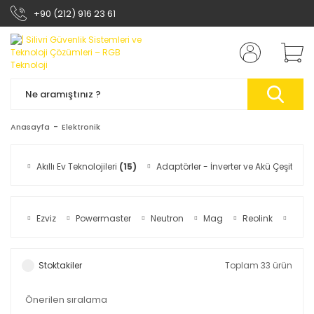
+90 (212) 916 23 61
Anasayfa
Elektronik
Akıllı Ev Teknolojileri
(15)
Adaptörler - İnverter ve Akü Çeşitleri
(
Ezviz
Powermaster
Neutron
Mag
Reolink
VART
Stoktakiler
Toplam 33 ürün