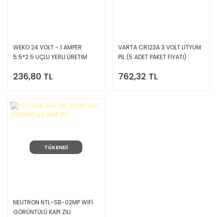
WEKO 24 VOLT - 1 AMPER
VARTA CR123A 3 VOLT LİTYUM
5.5*2.5 UÇLU YERLİ ÜRETİM
PİL (5 ADET PAKET FİYATI)
PLASTİK KASA PRİZ TİPİ
236,80 TL
762,32 TL
ADAPTÖR
TÜKENDİ
NEUTRON NTL-SB-02MP WİFİ
GÖRÜNTÜLÜ KAPI ZİLİ