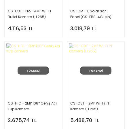
CS-C3T+ Pro - 4MP Wi-Fi
CS-CMT-E Solar Şarj
Bullet Kamera (H.265)
Paneli(CS-EB8-4G için)
4.116,53 TL
3.018,79 TL
TÜKENDİ
TÜKENDİ
CS-H1C - 2MP 108° Geniş Açı
CS-C8T - 2MP Wi-Fi PT
Küp Kamera
Kamera (H.265)
2.675,74 TL
5.488,70 TL