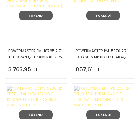
TÜKENDİ
TÜKENDİ
POWERMASTER PM-18765 2.7''
POWERMASTER PM-5370 2.7''
TFT EKRAN ÇİFT KAMERALI GPS
EKRANLI 5 MP HD TEKLİ ARAÇ
MODÜLLÜ HD ARAÇ KAMERASI
KAMERA (32GB DESTEKLİ)
3.763,95 TL
857,61 TL
DVR (32GB DESTEKLİ)
TÜKENDİ
TÜKENDİ