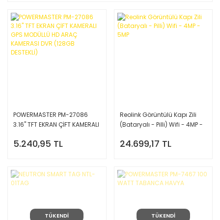
POWERMASTER PM-27086
Reolink Görüntülü Kapı Zili
3.16'' TFT EKRAN ÇİFT KAMERALI
(Bataryalı - Pilli) Wifi - 4MP -
GPS MODÜLLÜ HD ARAÇ
5MP
5.240,95 TL
24.699,17 TL
KAMERASI DVR (128GB
DESTEKLİ)
TÜKENDİ
TÜKENDİ