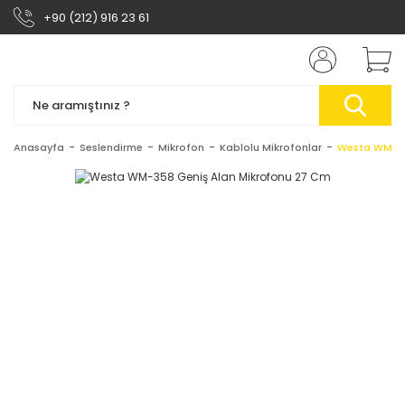
+90 (212) 916 23 61
Anasayfa
Seslendirme
Mikrofon
Kablolu Mikrofonlar
Westa WM-35