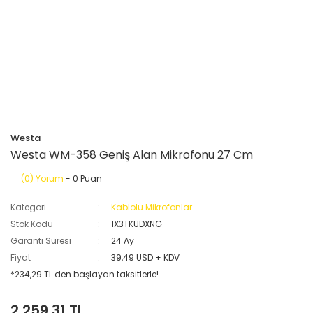
Westa
Westa WM-358 Geniş Alan Mikrofonu 27 Cm
(0) Yorum
- 0 Puan
Kategori
Kablolu Mikrofonlar
Stok Kodu
1X3TKUDXNG
Garanti Süresi
24 Ay
Fiyat
39,49 USD + KDV
*234,29 TL den başlayan taksitlerle!
2.259,31 TL