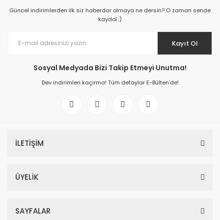
Güncel indirimlerden ilk siz haberdar olmaya ne dersin? O zaman sende
kaydol :)
Kayıt Ol
Sosyal Medyada Bizi Takip Etmeyi Unutma!
Dev indirimleri kaçırma! Tüm detaylar E-Bülten'de!
İLETİŞİM
ÜYELİK
SAYFALAR