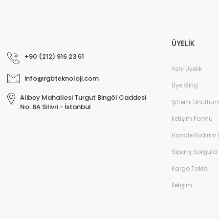
ÜYELİK
+90 (212) 916 23 61
Yeni Üyelik
info@rgbteknoloji.com
Üye Girişi
Alibey Mahallesi Turgut Bingöl Caddesi
Şifremi Unuttum
No: 6A Silivri - İstanbul
İletişim Formu
Havale Bildirim
Sipariş Sorgula
Kargo Takibi
İletişim