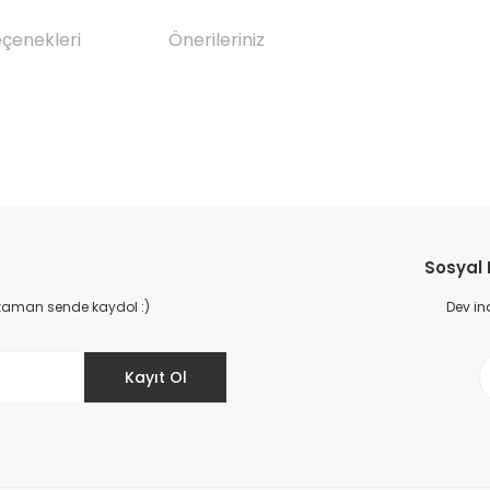
eçenekleri
Önerileriniz
da yetersiz gördüğünüz noktaları öneri formunu kullanarak tarafımıza il
Bu ürüne ilk yorumu siz yapın!
Sosyal
Yorum Yaz
 zaman sende kaydol :)
Dev in
Kayıt Ol