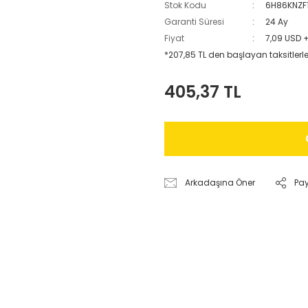
Stok Kodu
6H86KNZF
Garanti Süresi
24 Ay
Fiyat
7,09 USD 
*207,85 TL den başlayan taksitlerle
405,37 TL
Arkadaşına Öner
Pa