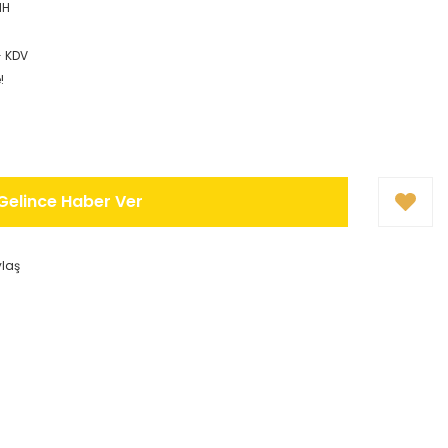
1H
+ KDV
!
Gelince Haber Ver
ylaş