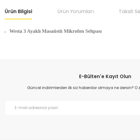
Ürün Bilgisi
Ürün Yorumları
Taksit S
Westa 3 Ayaklı Masaüstü Mikrofon Sehpası
Bu ürünün fiyat bilgisi, resim, ürün açıklamalarında ve diğer konular
Görüş ve önerileriniz için teşekkür ederiz.
E-Bülten'e Kayıt Olun
Ürün resmi kalitesiz, bozuk veya görüntülenemiyor.
Ürün açıklamasında eksik bilgiler bulunuyor.
Güncel indirimlerden ilk siz haberdar olmaya ne dersin? O
Ürün bilgilerinde hatalar bulunuyor.
Ürün fiyatı diğer sitelerden daha pahalı.
Bu ürüne benzer farklı alternatifler olmalı.