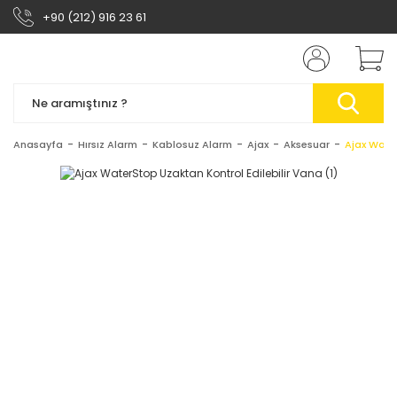
+90 (212) 916 23 61
Anasayfa
Hırsız Alarm
Kablosuz Alarm
Ajax
Aksesuar
Ajax Water