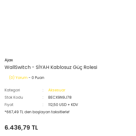
Ajax
WallSwitch - SİYAH Kablosuz Güç Rolesi
(0) Yorum
- 0 Puan
Kategori
Aksesuar
Stok Kodu
BECX9N9J78
Fiyat
112,50 USD + KDV
*667,49 TL den başlayan taksitlerle!
6.436,79 TL