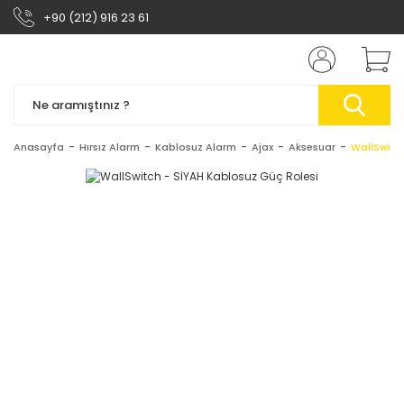
+90 (212) 916 23 61
Anasayfa
Hırsız Alarm
Kablosuz Alarm
Ajax
Aksesuar
WallSwitc