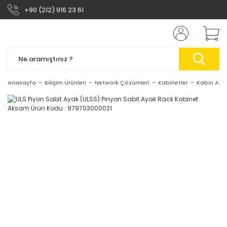
+90 (212) 916 23 61
Anasayfa
Bilişim Ürünleri
Network Çözümleri
Kabinetler
Kabin Akse