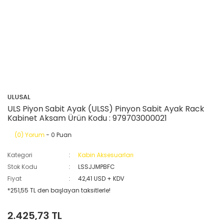
ULUSAL
ULS Piyon Sabit Ayak (ULSS) Pinyon Sabit Ayak Rack
Kabinet Aksam Ürün Kodu : 979703000021
(0) Yorum
- 0 Puan
Kategori
Kabin Aksesuarları
Stok Kodu
LSSJJMPBFC
Fiyat
42,41 USD + KDV
*251,55 TL den başlayan taksitlerle!
2.425,73 TL