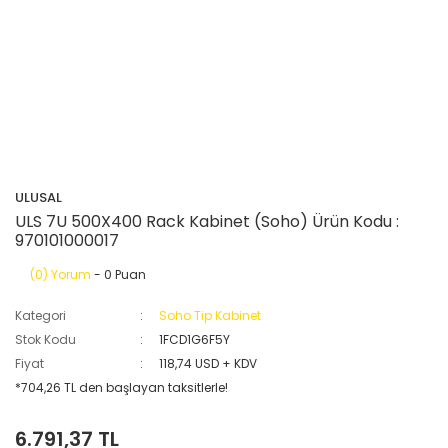
ULUSAL
ULS 7U 500X400 Rack Kabinet (Soho) Ürün Kodu :
970101000017
(0) Yorum
- 0 Puan
Kategori
Soho Tip Kabinet
Stok Kodu
1FCD1G6F5Y
Fiyat
118,74 USD + KDV
*704,26 TL den başlayan taksitlerle!
6.791,37 TL