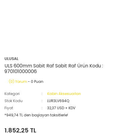
ULUSAL
ULS 600mm Sabit Raf Sabit Raf Ürün Kodu :
970101000006
(0) Yorum
- 0 Puan
Kategori
Kabin Aksesuarları
Stok Kodu
LUR3LV694Q
Fiyat
32,37 USD + KDV
*949,74 TL den başlayan taksitlerle!
1.852,25 TL