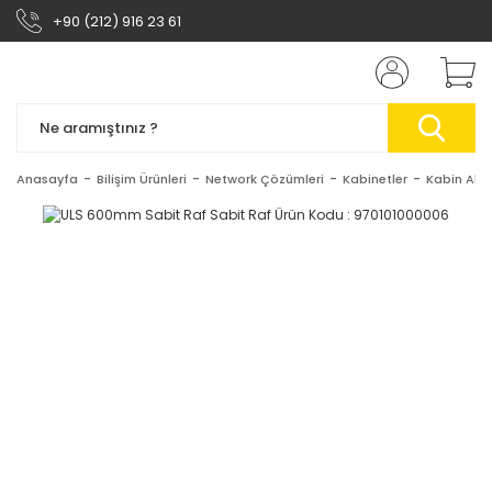
+90 (212) 916 23 61
Anasayfa
Bilişim Ürünleri
Network Çözümleri
Kabinetler
Kabin Akse