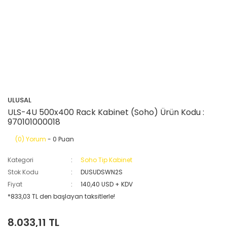
ULUSAL
ULS-4U 500x400 Rack Kabinet (Soho) Ürün Kodu :
970101000018
(0) Yorum
- 0 Puan
Kategori
Soho Tip Kabinet
Stok Kodu
DUSUDSWN2S
Fiyat
140,40 USD + KDV
*833,03 TL den başlayan taksitlerle!
8.033,11 TL