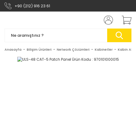
+90 (212) 916 23 61
Anasayfa
Bilişim Ürünleri
Network Çözümleri
Kabinetler
Kabin Akse