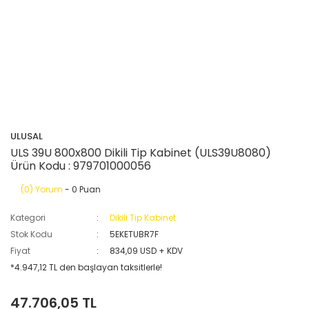
ULUSAL
ULS 39U 800x800 Dikili Tip Kabinet (ULS39U8080)
Ürün Kodu : 979701000056
(0) Yorum
- 0 Puan
Kategori
Dikili Tip Kabinet
Stok Kodu
5EKETUBR7F
Fiyat
834,09 USD + KDV
*4.947,12 TL den başlayan taksitlerle!
47.706,05 TL