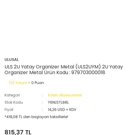
ULUSAL
ULS 2U Yatay Organizer Metal (ULS2UYM) 2U Yatay
Organizer Metal Ürün Kodu : 979703000018
(0) Yorum
- 0 Puan
Kategori
Kabin Aksesuarları
Stok Kodu
Y6NL5TL88L
Fiyat
14,26 USD + KDV
*418,08 TL den başlayan taksitlerle!
815,37 TL