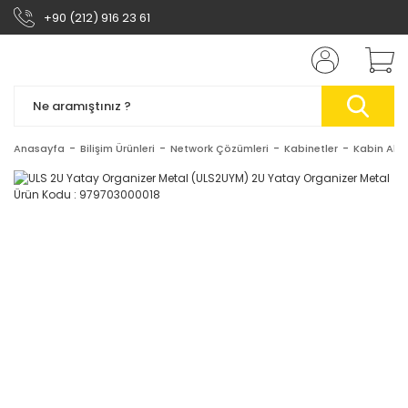
+90 (212) 916 23 61
Anasayfa
Bilişim Ürünleri
Network Çözümleri
Kabinetler
Kabin Akse