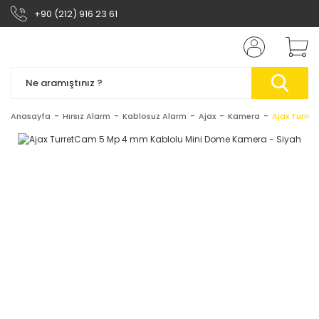
+90 (212) 916 23 61
Anasayfa
Hırsız Alarm
Kablosuz Alarm
Ajax
Kamera
Ajax Turre