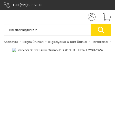
+90 (212) 916 23 61
Anasayfa
Bilişim Ürünleri
Bilgisayarlar & Sarf Ürünler
Harddiskler
T