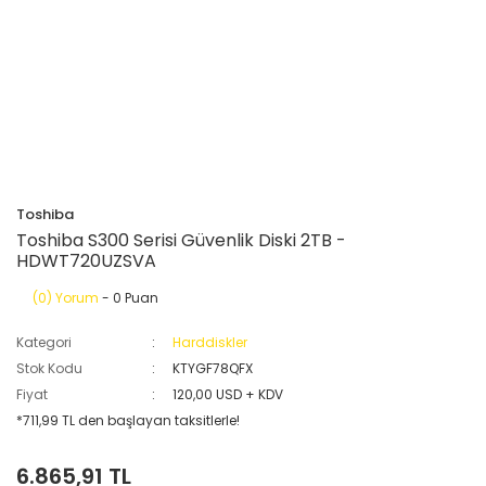
Toshiba
Toshiba S300 Serisi Güvenlik Diski 2TB -
HDWT720UZSVA
(0) Yorum
- 0 Puan
Kategori
Harddiskler
Stok Kodu
KTYGF78QFX
Fiyat
120,00 USD + KDV
*711,99 TL den başlayan taksitlerle!
6.865,91 TL