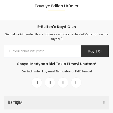
Tavsiye Edilen Ürünler
E-Bülten'e Kayıt Olun
Güncel indirimlerden ilk siz haberdar olmaya ne dersin? O zaman sende
kaydol :)
Kayıt Ol
Sosyal Medyada Bizi Takip Etmeyi Unutma!
Dev indirimleri kaçırma! Tüm detaylar E-Bülten'de!
Knowledge KL IVR4K10-1 SC 10 Kanal NVR Cihazı
İLETİŞİM
8.582,38 TL