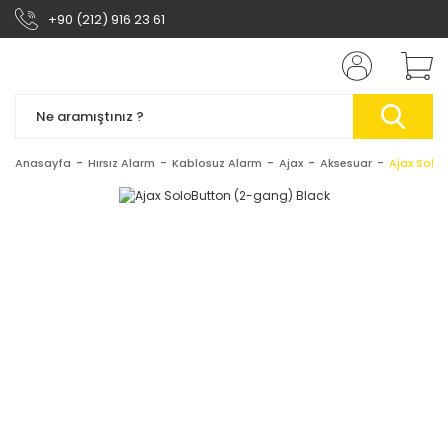
+90 (212) 916 23 61
Anasayfa
Hırsız Alarm
Kablosuz Alarm
Ajax
Aksesuar
Ajax Solo