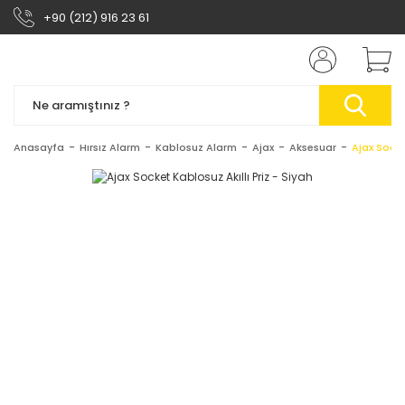
+90 (212) 916 23 61
Anasayfa
Hırsız Alarm
Kablosuz Alarm
Ajax
Aksesuar
Ajax Socke