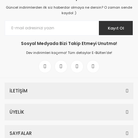
Güncel indirimlerden ilk siz haberdar olmaya ne dersin? O zaman sende
kaydol :)
Kayıt Ol
Sosyal Medyada Bizi Takip Etmeyi Unutma!
Dev indirimleri kaçırma! Tüm detaylar E-Bülten'de!
İLETİŞİM
ÜYELİK
SAYFALAR