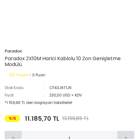
Paradox
Paradox ZX10M Harici Kablolu 10 Zon Genişletme
Modülü
(0) Yorum
- 0 Puan
Stok Kodu
CF43J6T1J5
Fiyat
230,00 USD + KDV
*1.159,96 TL den başlayan taksitlerle!
11.185,70 TL
13.159,65 TL
%15