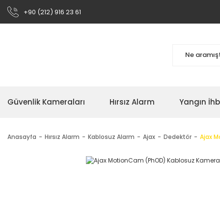
+90 (212) 916 23 61
Güvenlik Kameraları
Hırsız Alarm
Yangın İh
Anasayfa
Hırsız Alarm
Kablosuz Alarm
Ajax
Dedektör
Ajax M