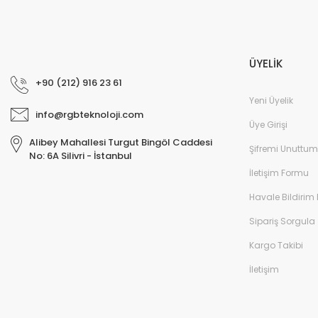
ÜYELİK
+90 (212) 916 23 61
Yeni Üyelik
info@rgbteknoloji.com
Üye Girişi
Alibey Mahallesi Turgut Bingöl Caddesi
Şifremi Unuttum
No: 6A Silivri - İstanbul
İletişim Formu
Havale Bildirim
Sipariş Sorgula
Kargo Takibi
İletişim