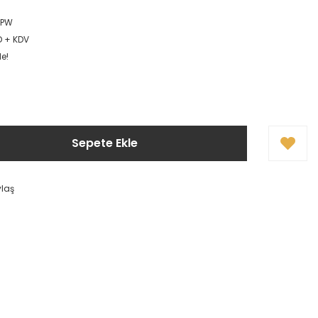
UPW
D + KDV
le!
Sepete Ekle
ylaş