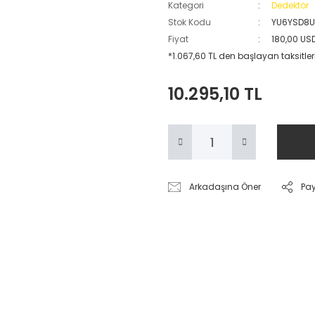
Kategori
Dedektör
Stok Kodu
YU6YSD8
Fiyat
180,00 US
*1.067,60 TL den başlayan taksitler
10.295,10 TL
Arkadaşına Öner
Pa