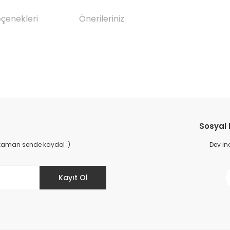
eçenekleri
Önerileriniz
da yetersiz gördüğünüz noktaları öneri formunu kullanarak tarafımıza il
Bu ürüne ilk yorumu siz yapın!
Sosyal
Yorum Yaz
 zaman sende kaydol :)
Dev in
Kayıt Ol