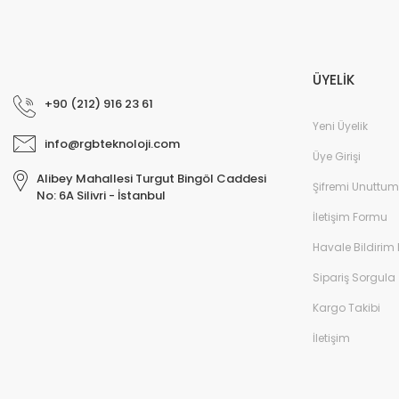
ÜYELİK
+90 (212) 916 23 61
Yeni Üyelik
info@rgbteknoloji.com
Üye Girişi
Alibey Mahallesi Turgut Bingöl Caddesi
Şifremi Unuttum
No: 6A Silivri - İstanbul
İletişim Formu
Havale Bildirim
Sipariş Sorgula
Kargo Takibi
İletişim