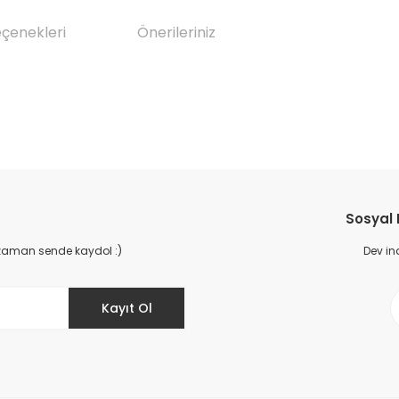
eçenekleri
Önerileriniz
da yetersiz gördüğünüz noktaları öneri formunu kullanarak tarafımıza il
Bu ürüne ilk yorumu siz yapın!
Sosyal
Yorum Yaz
 zaman sende kaydol :)
Dev in
Kayıt Ol