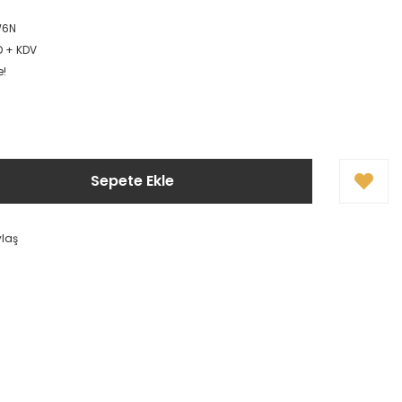
W6N
D + KDV
e!
Sepete Ekle
ylaş