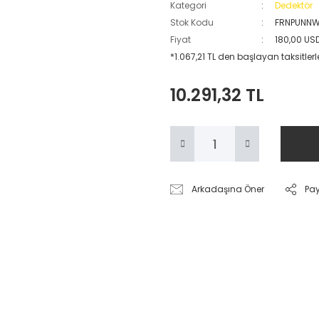
Kategori
Dedektör
Stok Kodu
FRNPUNN
Fiyat
180,00 US
*1.067,21 TL den başlayan taksitlerl
10.291,32 TL
Arkadaşına Öner
Pa