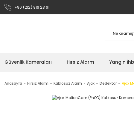
+90 (212) 916 23 61
Güvenlik Kameraları
Hırsız Alarm
Yangın İh
Anasayfa
Hırsız Alarm
Kablosuz Alarm
Ajax
Dedektör
Ajax M