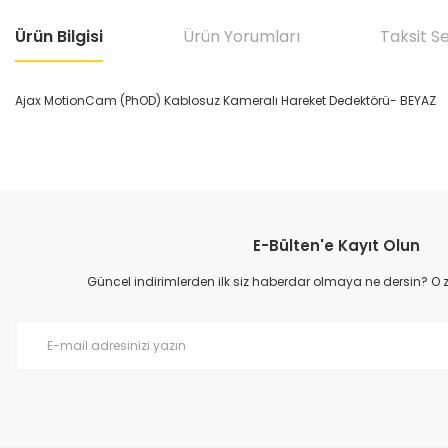
Ürün Bilgisi
Ürün Yorumları
Taksit S
Ajax MotionCam (PhOD) Kablosuz Kameralı Hareket Dedektörü- BEYAZ
Bu ürünün fiyat bilgisi, resim, ürün açıklamalarında ve diğer konular
Görüş ve önerileriniz için teşekkür ederiz.
E-Bülten'e Kayıt Olun
Ürün resmi kalitesiz, bozuk veya görüntülenemiyor.
Ürün açıklamasında eksik bilgiler bulunuyor.
Güncel indirimlerden ilk siz haberdar olmaya ne dersin? O
Ürün bilgilerinde hatalar bulunuyor.
Ürün fiyatı diğer sitelerden daha pahalı.
Bu ürüne benzer farklı alternatifler olmalı.