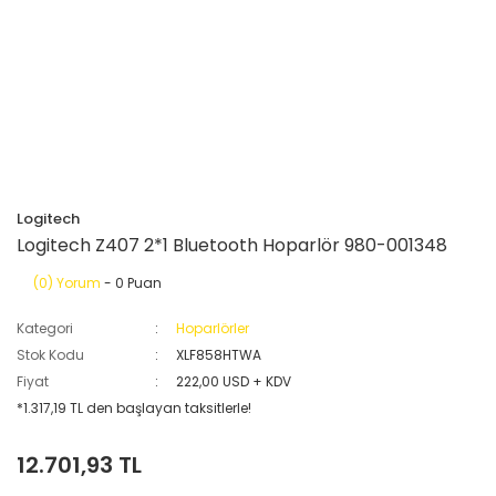
Logitech
Logitech Z407 2*1 Bluetooth Hoparlör 980-001348
(0) Yorum
- 0 Puan
Kategori
Hoparlörler
Stok Kodu
XLF858HTWA
Fiyat
222,00 USD + KDV
*1.317,19 TL den başlayan taksitlerle!
12.701,93 TL