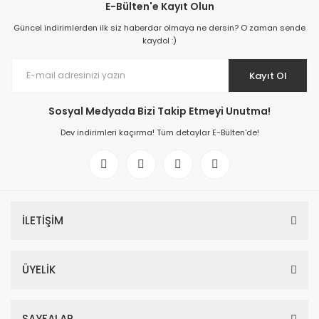
E-Bülten'e Kayıt Olun
Güncel indirimlerden ilk siz haberdar olmaya ne dersin? O zaman sende
kaydol :)
Kayıt Ol
Sosyal Medyada Bizi Takip Etmeyi Unutma!
Dev indirimleri kaçırma! Tüm detaylar E-Bülten'de!
İLETİŞİM
ÜYELİK
SAYFALAR