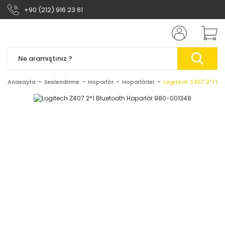
+90 (212) 916 23 61
Anasayfa
Seslendirme
Hoparlör
Hoparlörler
Logitech Z407 2*1 Bl