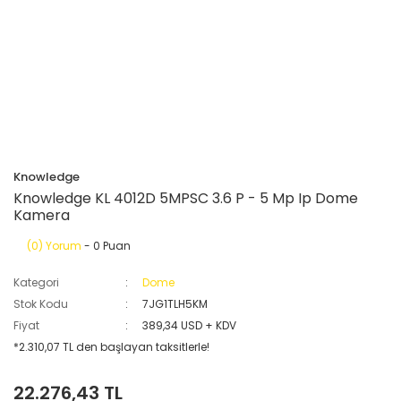
Knowledge
Knowledge KL 4012D 5MPSC 3.6 P - 5 Mp Ip Dome
Kamera
(0) Yorum
- 0 Puan
Kategori
Dome
Stok Kodu
7JG1TLH5KM
Fiyat
389,34 USD + KDV
*2.310,07 TL den başlayan taksitlerle!
22.276,43 TL