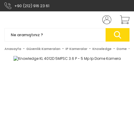
+90 (212) 916 23 61
Anasayfa
Güvenlik Kameraları
IP Kameralar
Knowledge
Dome
K