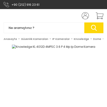
+90 (212) 916 23 61
Anasayfa
Güvenlik Kameraları
IP Kameralar
Knowledge
Dome
K