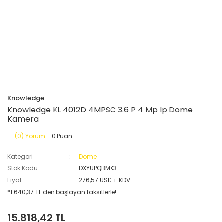
Knowledge
Knowledge KL 4012D 4MPSC 3.6 P 4 Mp Ip Dome
Kamera
(0) Yorum
- 0 Puan
Kategori
Dome
Stok Kodu
DXYUPQBMX3
Fiyat
276,57 USD + KDV
*1.640,37 TL den başlayan taksitlerle!
15.818,42 TL