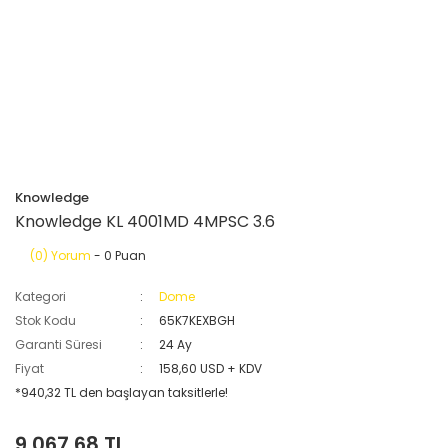
Knowledge
Knowledge KL 4001MD 4MPSC 3.6
(0) Yorum
- 0 Puan
Kategori
Dome
Stok Kodu
65K7KEXBGH
Garanti Süresi
24 Ay
Fiyat
158,60 USD + KDV
*940,32 TL den başlayan taksitlerle!
9.067,68 TL