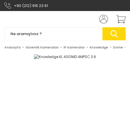
+90 (212) 916 23 61
Anasayfa
Güvenlik Kameraları
IP Kameralar
Knowledge
Dome
K