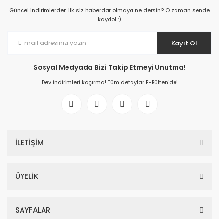
Güncel indirimlerden ilk siz haberdar olmaya ne dersin? O zaman sende
kaydol :)
Kayıt Ol
Sosyal Medyada Bizi Takip Etmeyi Unutma!
Dev indirimleri kaçırma! Tüm detaylar E-Bülten'de!
İLETİŞİM
ÜYELİK
SAYFALAR