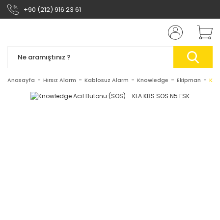
+90 (212) 916 23 61
Anasayfa
Hırsız Alarm
Kablosuz Alarm
Knowledge
Ekipman
Kno