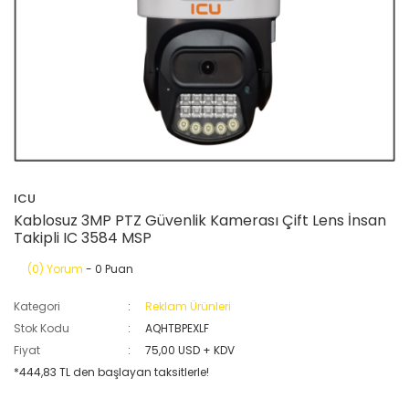
ICU
Kablosuz 3MP PTZ Güvenlik Kamerası Çift Lens İnsan
Takipli IC 3584 MSP
(0) Yorum
- 0 Puan
Kategori
Reklam Ürünleri
Stok Kodu
AQHTBPEXLF
Fiyat
75,00 USD + KDV
*444,83 TL den başlayan taksitlerle!