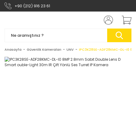
+90 (212) 916 23 61
Anasayfa
Güvenlik Kameraları
UNV
IPC3K28SE-ADF28KMC-DL-I0 8MP 2