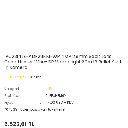
IPC2314LE-ADF28KM-WP 4MP 2.8mm Sabit Lens
Color Hunter Wise-ISP Warm Light 30m IR Bullet Sesli
IP Kamera
(0) Yorum
- 0 Puan
Kategori
UNV
Stok Kodu
2JEEUHEM6Y
Fiyat
114,00 USD + KDV
*676,39 TL den başlayan taksitlerle!
6.522,61 TL