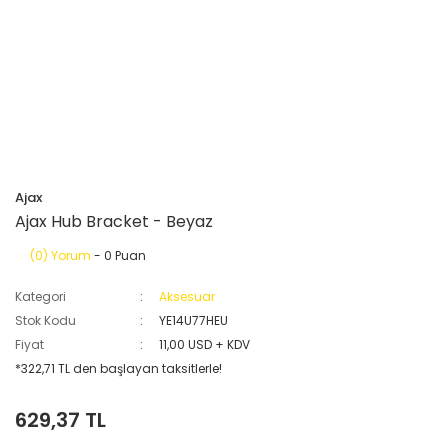
Ajax
Ajax Hub Bracket - Beyaz
(0) Yorum
- 0 Puan
Kategori
Aksesuar
Stok Kodu
YE14U77HEU
Fiyat
11,00 USD + KDV
*322,71 TL den başlayan taksitlerle!
629,37 TL