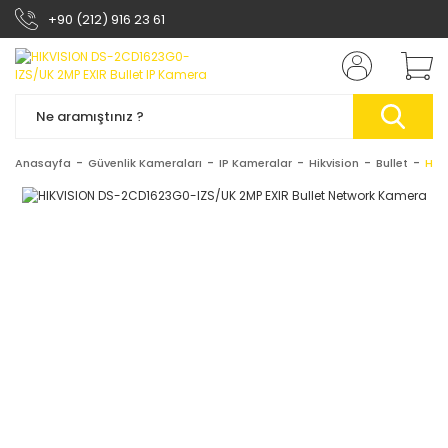
+90 (212) 916 23 61
Anasayfa
Güvenlik Kameraları
IP Kameralar
Hikvision
Bullet
HIK