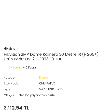
Hikvision
Hikvision 2MP Dome Kamera 30 Metre IR (H.265+)
Ürün Kodu: DS-2CD1323G0-IUF
(0) Yorum
- 0 Puan
Kategori
Dome
Stok Kodu
QHM1FAPV51
Fiyat
54,40 USD + KDV
*322,77 TL den başlayan taksitlerle!
3.112,54 TL