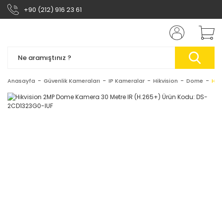
+90 (212) 916 23 61
Anasayfa
Güvenlik Kameraları
IP Kameralar
Hikvision
Dome
Hik