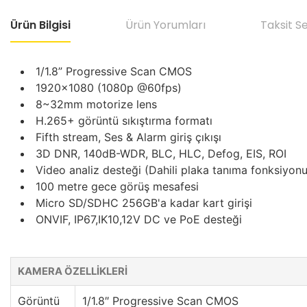
Ürün Bilgisi
Ürün Yorumları
Taksit S
1/1.8” Progressive Scan CMOS
1920x1080 (1080p @60fps)
8~32mm motorize lens
H.265+ görüntü sıkıştırma formatı
Fifth stream, Ses & Alarm giriş çıkışı
3D DNR, 140dB-WDR, BLC, HLC, Defog, EIS, ROI
Video analiz desteği (Dahili plaka tanıma fonksiyonu
100 metre gece görüş mesafesi
Micro SD/SDHC 256GB'a kadar kart girişi
ONVIF, IP67,IK10,12V DC ve PoE desteği
KAMERA ÖZELLİKLERİ
Görüntü
1/1.8″ Progressive Scan CMOS