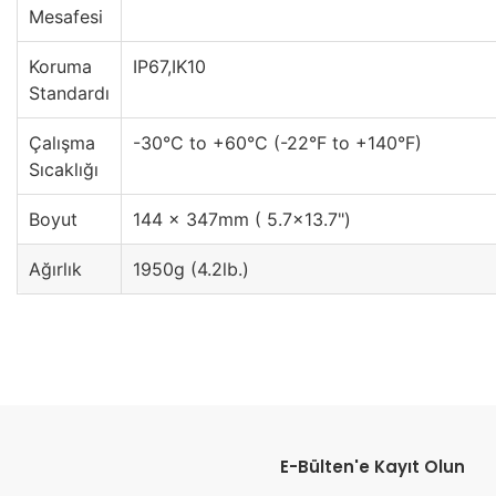
Mesafesi
Koruma
IP67,IK10
Standardı
Çalışma
-30°C to +60°C (-22°F to +140°F)
Sıcaklığı
Boyut
144 × 347mm ( 5.7×13.7")
Ağırlık
1950g (4.2lb.)
Bu ürünün fiyat bilgisi, resim, ürün açıklamalarında ve diğer konular
Görüş ve önerileriniz için teşekkür ederiz.
E-Bülten'e Kayıt Olun
Ürün resmi kalitesiz, bozuk veya görüntülenemiyor.