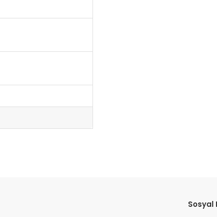
da yetersiz gördüğünüz noktaları öneri formunu kullanarak tarafımıza il
Bu ürüne ilk yorumu siz yapın!
Sosyal
Yorum Yaz