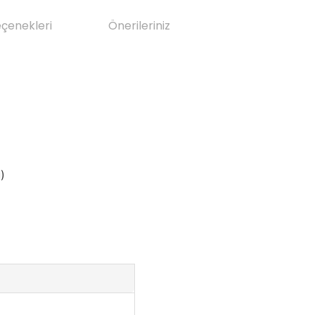
eçenekleri
Önerileriniz
)