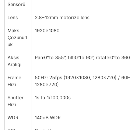
Sensörü
Lens
2.8~12mm motorize lens
Maks.
1920×1080
Çözünürl
ük
Aksis
Pan:0°to 355°, tilt:0°to 90°, rotate:0°to 360
Aralığı
Frame
50Hz: 25fps (1920×1080, 1280×720) / 60H
Hızı
1280×720)
Shutter
1s to 1/100,000s
Hızı
WDR
140dB WDR