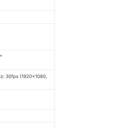
°
z: 30fps (1920×1080,