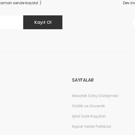
 zaman sende kaydol :)
Dev in
Kayıt Ol
Gönder
SAYFALAR
Mesafeli Satış Sözleşmesi
Gizlilik ve Güvenlik
İptal İade Koşullari
Kişisel Veriler Politikası