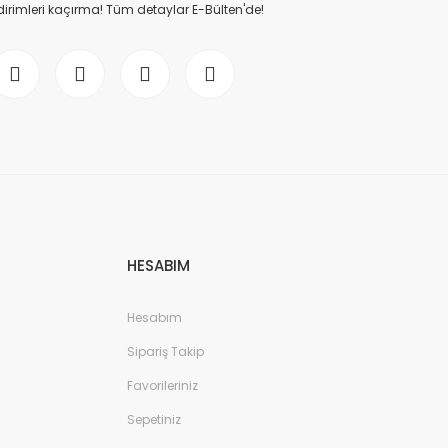
dirimleri kaçırma! Tüm detaylar E-Bülten'de!
HESABIM
Hesabım
Sipariş Takip
Favorileriniz
Sepetiniz