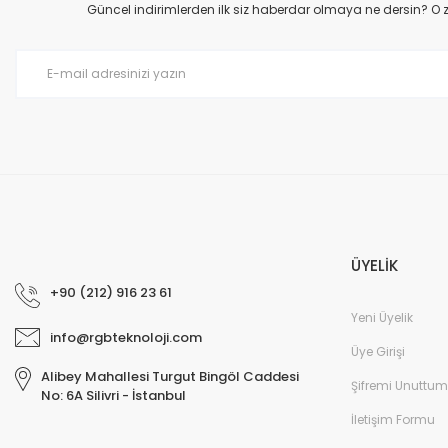
Ürün açıklamasında eksik bilgiler bulunuyor.
Güncel indirimlerden ilk siz haberdar olmaya ne dersin? O
Ürün bilgilerinde hatalar bulunuyor.
Ürün fiyatı diğer sitelerden daha pahalı.
Bu ürüne benzer farklı alternatifler olmalı.
ÜYELİK
+90 (212) 916 23 61
Yeni Üyelik
info@rgbteknoloji.com
Üye Girişi
Alibey Mahallesi Turgut Bingöl Caddesi
Şifremi Unuttum
No: 6A Silivri - İstanbul
İletişim Formu