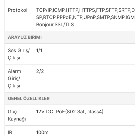
Protokol
TCP/IP,ICMP,HTTP,HTTPS,FTP,SFTP,SRTP
SP,RTCP,PPPoE,NTP,UPnP,SMTP,SNMP,IGMP
Bonjour,SSL/TLS
ARAYÜZ BİRİMİ
Ses Giriş/
1/1
Çıkışı
Alarm
2/2
Giriş/
Çıkışı
GENEL ÖZELLİKLER
Güç
12V DC, PoE(802.3at, class4)
Kaynağı
IR
100m