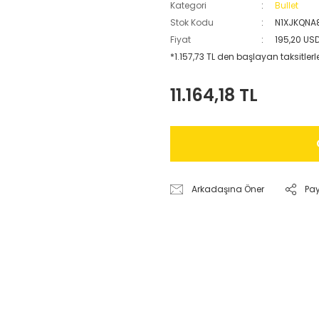
Kategori
Bullet
Stok Kodu
N1XJKQNA
Fiyat
195,20 US
*1.157,73 TL den başlayan taksitlerl
11.164,18 TL
Arkadaşına Öner
Pa