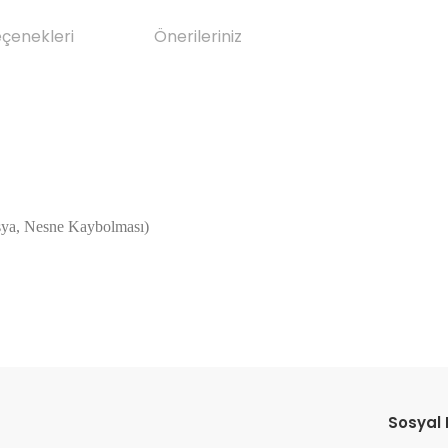
eçenekleri
Önerileriniz
 Eşya, Nesne Kaybolması)
da yetersiz gördüğünüz noktaları öneri formunu kullanarak tarafımıza il
Bu ürüne ilk yorumu siz yapın!
Sosyal