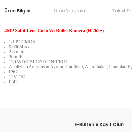
Ürün Bilgisi
Ürün Yorumları
Taksit S
4MP Sabit Lens ColorVu Bullet Kamera (H.265+)
1/1.8" CMOS
0,0005Lux
2.8 mm
30m IR
130 WDR/BLC/3D DNR/ROI
Analizler (Araç-İnsan Ayrımı, Hat İhlali, Alan İhalali, Unutulan
IP67
12V DC
PoE
Bu ürünün fiyat bilgisi, resim, ürün açıklamalarında ve diğer konular
Görüş ve önerileriniz için teşekkür ederiz.
E-Bülten'e Kayıt Olun
Ürün resmi kalitesiz, bozuk veya görüntülenemiyor.