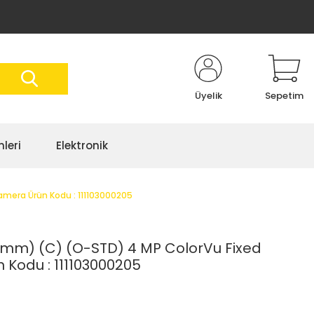
Üyelik
Sepetim
nleri
Elektronik
mera Ürün Kodu : 111103000205
mm) (C) (O-STD) 4 MP ColorVu Fixed
n Kodu : 111103000205