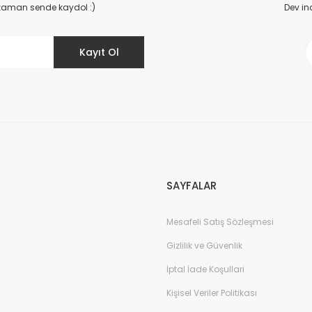
Yorum Yaz
 zaman sende kaydol :)
Dev in
Kayıt Ol
Gönder
SAYFALAR
Mesafeli Satış Sözleşmesi
Gizlilik ve Güvenlik
İptal İade Koşullari
Kişisel Veriler Politikası