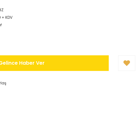
8Z
D + KDV
e!
Gelince Haber Ver
ylaş