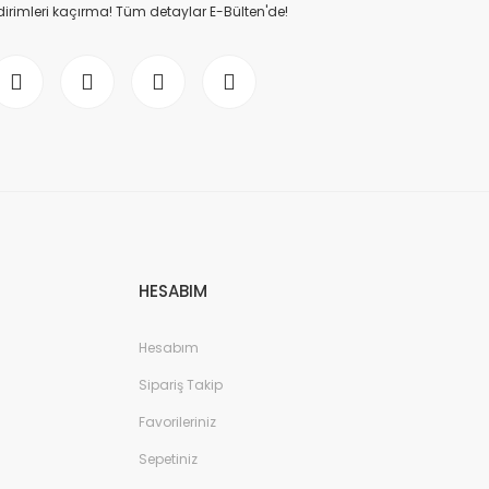
dirimleri kaçırma! Tüm detaylar E-Bülten'de!
HESABIM
Hesabım
Sipariş Takip
Favorileriniz
Sepetiniz