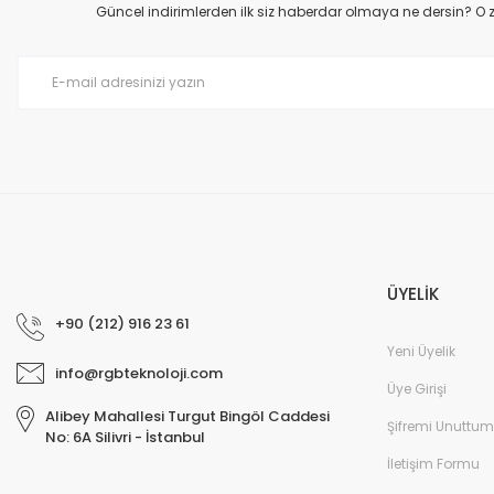
Ürün açıklamasında eksik bilgiler bulunuyor.
Güncel indirimlerden ilk siz haberdar olmaya ne dersin? O
Ürün bilgilerinde hatalar bulunuyor.
Ürün fiyatı diğer sitelerden daha pahalı.
Bu ürüne benzer farklı alternatifler olmalı.
ÜYELİK
+90 (212) 916 23 61
Yeni Üyelik
info@rgbteknoloji.com
Üye Girişi
Alibey Mahallesi Turgut Bingöl Caddesi
Şifremi Unuttum
No: 6A Silivri - İstanbul
İletişim Formu