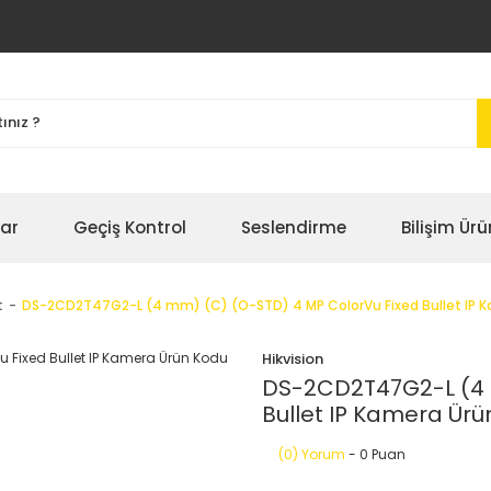
bar
Geçiş Kontrol
Seslendirme
Bilişim Ürü
t
DS-2CD2T47G2-L (4 mm) (C) (O-STD) 4 MP ColorVu Fixed Bullet IP Ka
Hikvision
DS-2CD2T47G2-L (4 
Bullet IP Kamera Ürü
(0) Yorum
- 0 Puan