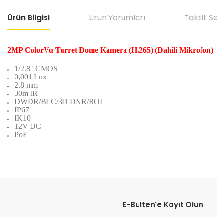
Ürün Bilgisi
Ürün Yorumları
Taksit S
2MP ColorVu Turret Dome Kamera (H.265) (Dahili Mikrofon)
1/2.8" CMOS
0,001 Lux
2.8 mm
30m IR
DWDR/BLC/3D DNR/ROI
IP67
IK10
12V DC
PoE
Bu ürünün fiyat bilgisi, resim, ürün açıklamalarında ve diğer konular
Görüş ve önerileriniz için teşekkür ederiz.
E-Bülten'e Kayıt Olun
Ürün resmi kalitesiz, bozuk veya görüntülenemiyor.