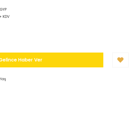
GYP
 + KDV
Gelince Haber Ver
ylaş