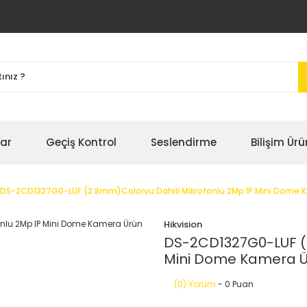
bar
Geçiş Kontrol
Seslendirme
Bilişim Ürü
DS-2CD1327G0-LUF (2.8mm)Colorvu Dahili Mikrofonlu 2Mp IP Mini Dome K
Hikvision
DS-2CD1327G0-LUF (2
Mini Dome Kamera Ür
(0) Yorum
- 0 Puan