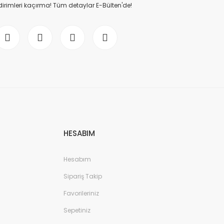
dirimleri kaçırma! Tüm detaylar E-Bülten'de!
HESABIM
Hesabım
Sipariş Takip
Favorileriniz
Sepetiniz