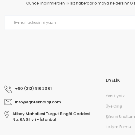
Ürün açıklamasında eksik bilgiler bulunuyor.
Güncel indirimlerden ilk siz haberdar olmaya ne dersin? O
Ürün bilgilerinde hatalar bulunuyor.
Ürün fiyatı diğer sitelerden daha pahalı.
Bu ürüne benzer farklı alternatifler olmalı.
ÜYELİK
+90 (212) 916 23 61
Yeni Üyelik
info@rgbteknoloji.com
Üye Girişi
Alibey Mahallesi Turgut Bingöl Caddesi
Şifremi Unuttum
No: 6A Silivri - İstanbul
İletişim Formu