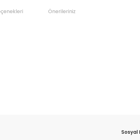
eçenekleri
Önerileriniz
da yetersiz gördüğünüz noktaları öneri formunu kullanarak tarafımıza il
Bu ürüne ilk yorumu siz yapın!
Sosyal