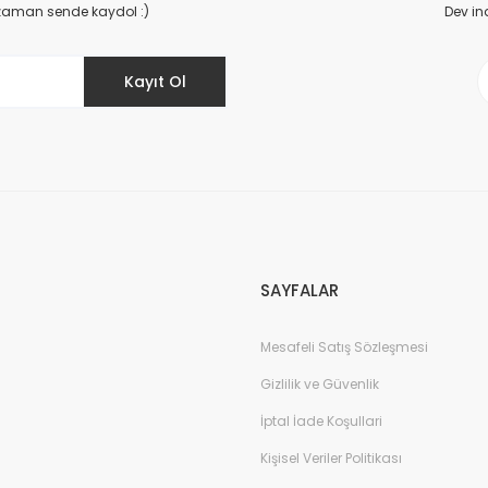
Yorum Yaz
 zaman sende kaydol :)
Dev in
Kayıt Ol
Gönder
SAYFALAR
Mesafeli Satış Sözleşmesi
Gizlilik ve Güvenlik
İptal İade Koşullari
Kişisel Veriler Politikası