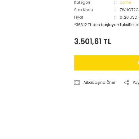
Kategori
Dome
Stok Kodu
7WHGT2C
Fiyat
61,20 USD
*363,12 TL den başlayan taksitlerle!
3.501,61 TL
Arkadaşına Öner
Pa