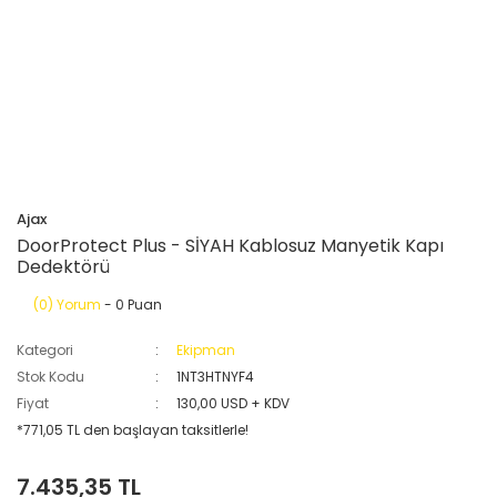
Ajax
DoorProtect Plus - SİYAH Kablosuz Manyetik Kapı
Dedektörü
(0) Yorum
- 0 Puan
Kategori
Ekipman
Stok Kodu
1NT3HTNYF4
Fiyat
130,00 USD + KDV
*771,05 TL den başlayan taksitlerle!
7.435,35 TL