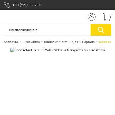
+90 (212) 916 23 61
Anasayfa
Hırsız Alarm
Kablosuz Alarm
Ajax
Ekipman
DoorProtec