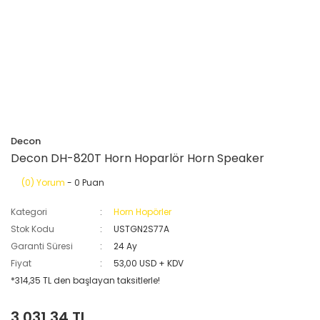
Decon
Decon DH-820T Horn Hoparlör Horn Speaker
(0) Yorum
- 0 Puan
Kategori
Horn Hopörler
Stok Kodu
USTGN2S77A
Garanti Süresi
24 Ay
Fiyat
53,00 USD + KDV
*314,35 TL den başlayan taksitlerle!
3.031,34 TL