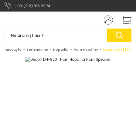
+90 (212) 916 23 61
Anasayfa
Seslendirme
Hoparlör
Horn Hopörler
Decon DH-820T Ho