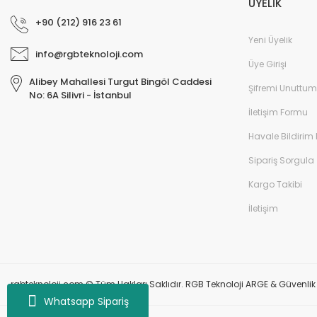
ÜYELİK
+90 (212) 916 23 61
Yeni Üyelik
info@rgbteknoloji.com
Üye Girişi
Alibey Mahallesi Turgut Bingöl Caddesi
Şifremi Unuttum
No: 6A Silivri - İstanbul
İletişim Formu
Havale Bildirim
Sipariş Sorgula
Kargo Takibi
İletişim
rgbteknoloji.com © Tüm Hakları Saklıdır. RGB Teknoloji ARGE & Güvenlik Si
Whatsapp Sipariş