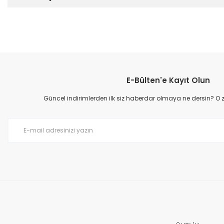
Bu ürünün fiyat bilgisi, resim, ürün açıklamalarında ve diğer konular
Görüş ve önerileriniz için teşekkür ederiz.
E-Bülten'e Kayıt Olun
Ürün resmi kalitesiz, bozuk veya görüntülenemiyor.
Ürün açıklamasında eksik bilgiler bulunuyor.
Güncel indirimlerden ilk siz haberdar olmaya ne dersin? O
Ürün bilgilerinde hatalar bulunuyor.
Ürün fiyatı diğer sitelerden daha pahalı.
Bu ürüne benzer farklı alternatifler olmalı.