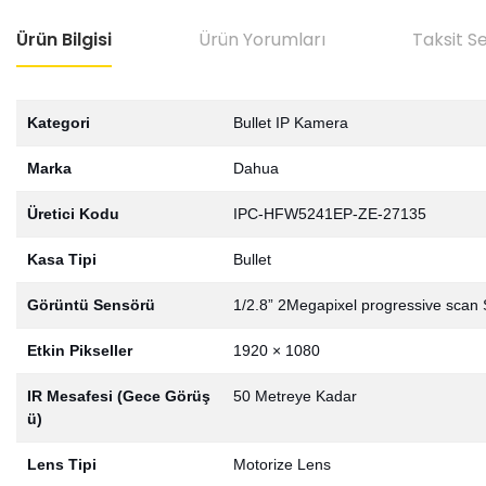
Ürün Bilgisi
Ürün Yorumları
Taksit S
Kategori
Bullet IP Kamera
Marka
Dahua
Üretici Kodu
IPC-HFW5241EP-ZE-27135
Kasa Tipi
Bullet
Görüntü Sensörü
1/2.8” 2Megapixel progressive sc
Etkin Pikseller
1920 × 1080
IR Mesafesi (Gece Görüş
50 Metreye Kadar
ü)
Lens Tipi
Motorize Lens