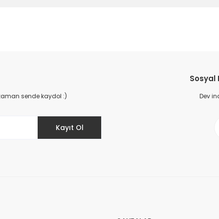
da yetersiz gördüğünüz noktaları öneri formunu kullanarak tarafımıza il
Bu ürüne ilk yorumu siz yapın!
Sosyal
Yorum Yaz
 zaman sende kaydol :)
Dev in
Kayıt Ol
Gönder