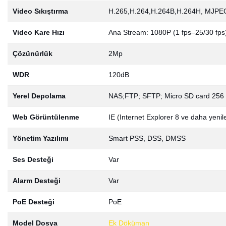
Video Sıkıştırma
H.265,H.264,H.264B,H.264H, MJPEG
Video Kare Hızı
Ana Stream: 1080P (1 fps–25/30 fps),
Çözünürlük
2Mp
WDR
120dB
Yerel Depolama
NAS;FTP; SFTP; Micro SD card 256
Web Görüntülenme
IE (Internet Explorer 8 ve daha yenil
Yönetim Yazılımı
Smart PSS, DSS, DMSS
Ses Desteği
Var
Alarm Desteği
Var
PoE Desteği
PoE
Model Dosya
Ek Döküman