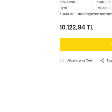
Stok Kodu
53KMUH6L
Fiyat
176,99 US
*1.049,75 TL den başlayan taksitler
10.122,94 TL
Arkadaşına Öner
Pa