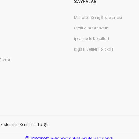
SAYFALAR
Mesafeli Satış Sözleşmesi
Gizlilik ve Güvenlik
İptal İade Koşullari
Kişisel Veriler Politikası
 Formu
stemleri San. Tic. Ltd. Şti.
ile
ideasoft
e-