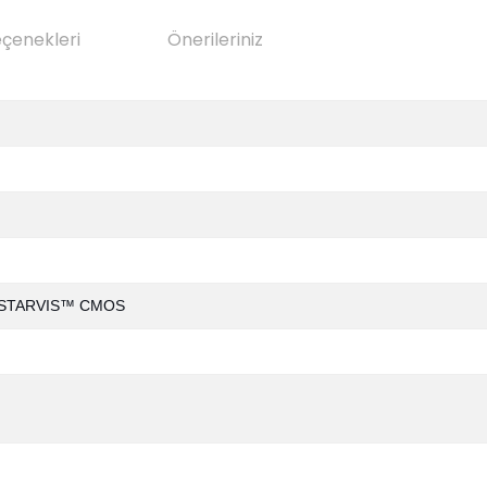
eçenekleri
Önerileriniz
an STARVIS™ CMOS