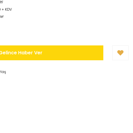
PF
D + KDV
le!
Gelince Haber Ver
ylaş