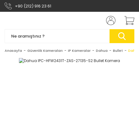
+90 (212) 916 23 61
Anasayfa
Güvenlik Kameraları
IP Kameralar
Dahua
Bullet
Dahua