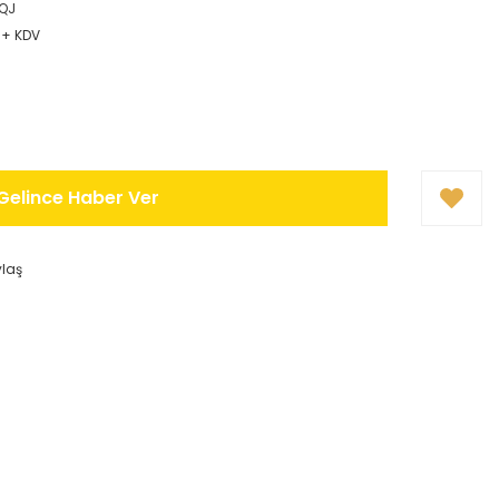
QJ
 + KDV
!
Gelince Haber Ver
ylaş