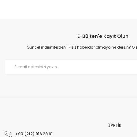
Bu ürünün fiyat bilgisi, resim, ürün açıklamalarında ve diğer konular
Görüş ve önerileriniz için teşekkür ederiz.
E-Bülten'e Kayıt Olun
Ürün resmi kalitesiz, bozuk veya görüntülenemiyor.
Ürün açıklamasında eksik bilgiler bulunuyor.
Güncel indirimlerden ilk siz haberdar olmaya ne dersin? O
Ürün bilgilerinde hatalar bulunuyor.
Ürün fiyatı diğer sitelerden daha pahalı.
Bu ürüne benzer farklı alternatifler olmalı.
ÜYELİK
+90 (212) 916 23 61