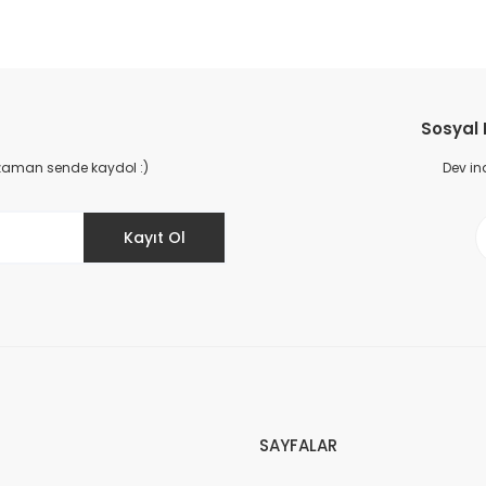
da yetersiz gördüğünüz noktaları öneri formunu kullanarak tarafımıza il
Bu ürüne ilk yorumu siz yapın!
Sosyal
Yorum Yaz
 zaman sende kaydol :)
Dev in
Kayıt Ol
Gönder
SAYFALAR