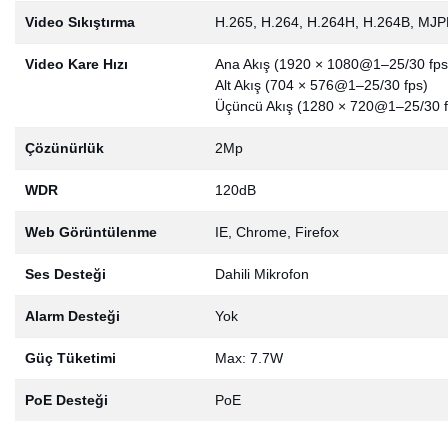
Video Sıkıştırma
H.265, H.264, H.264H, H.264B, MJPEG
Video Kare Hızı
Ana Akış (1920 × 1080@1–25/30 fps
Alt Akış (704 × 576@1–25/30 fps)
Üçüncü Akış (1280 × 720@1–25/30 f
Çözünürlük
2Mp
WDR
120dB
Web Görüntülenme
IE, Chrome, Firefox
Ses Desteği
Dahili Mikrofon
Alarm Desteği
Yok
Güç Tüketimi
Max: 7.7W
PoE Desteği
PoE