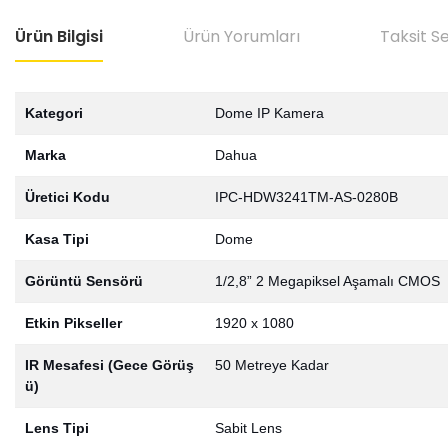
Ürün Bilgisi
Ürün Yorumları
Taksit S
Kategori
Dome IP Kamera
Marka
Dahua
Üretici Kodu
IPC-HDW3241TM-AS-0280B
Kasa Tipi
Dome
Görüntü Sensörü
1/2,8” 2 Megapiksel Aşamalı CMOS
Etkin Pikseller
1920 x 1080
IR Mesafesi (Gece Görüş
50 Metreye Kadar
ü)
Lens Tipi
Sabit Lens