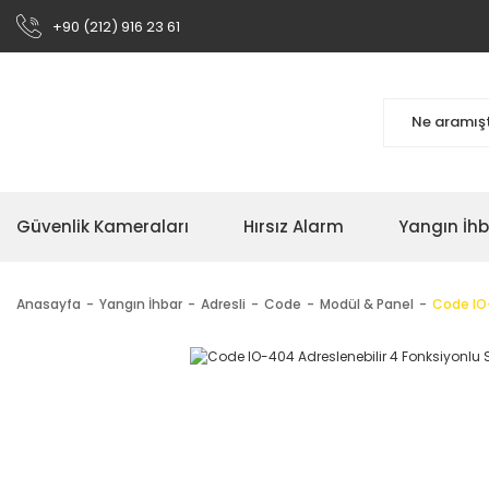
+90 (212) 916 23 61
Güvenlik Kameraları
Hırsız Alarm
Yangın İh
Anasayfa
Yangın İhbar
Adresli
Code
Modül & Panel
Code IO-