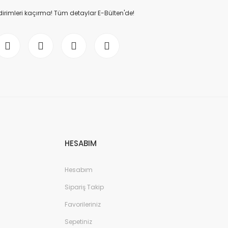
dirimleri kaçırma! Tüm detaylar E-Bülten'de!
HESABIM
Hesabım
Sipariş Takip
Favorileriniz
Sepetiniz