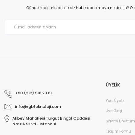
Ürün açıklamasında eksik bilgiler bulunuyor.
Güncel indirimlerden ilk siz haberdar olmaya ne dersin? O
Ürün bilgilerinde hatalar bulunuyor.
Ürün fiyatı diğer sitelerden daha pahalı.
Bu ürüne benzer farklı alternatifler olmalı.
ÜYELİK
+90 (212) 916 23 61
Yeni Üyelik
info@rgbteknoloji.com
Üye Girişi
Alibey Mahallesi Turgut Bingöl Caddesi
Şifremi Unuttum
No: 6A Silivri - İstanbul
İletişim Formu