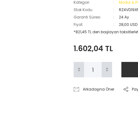
Kategori
Modül & P
Stok Kodu
RZ4VD19X
Garanti Süresi
24 Ay
Fiyat
28,00 USD
*821,45 TL den başlayan taksitlerle
1.602,04 TL
Arkadaşına Öner
Pa