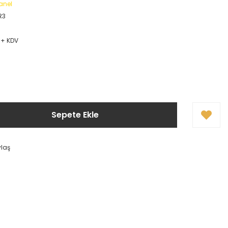
anel
R3
 + KDV
!
Sepete Ekle
ylaş