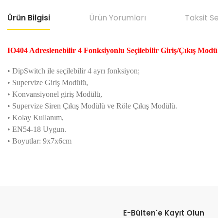
Ürün Bilgisi
Ürün Yorumları
Taksit S
IO404 Adreslenebilir 4 Fonksiyonlu Seçilebilir Giriş/Çıkış Modü
• DipSwitch ile seçilebilir 4 ayrı fonksiyon;
• Supervize Giriş Modülü,
• Konvansiyonel giriş Modülü,
• Supervize Siren Çıkış Modülü ve Röle Çıkış Modülü.
• Kolay Kullanım,
• EN54-18 Uygun.
• Boyutlar: 9x7x6cm
Bu ürünün fiyat bilgisi, resim, ürün açıklamalarında ve diğer konular
Görüş ve önerileriniz için teşekkür ederiz.
E-Bülten'e Kayıt Olun
Ürün resmi kalitesiz, bozuk veya görüntülenemiyor.