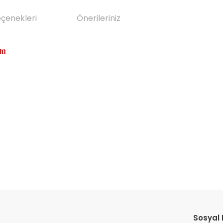
eçenekleri
Önerileriniz
lü
da yetersiz gördüğünüz noktaları öneri formunu kullanarak tarafımıza il
Bu ürüne ilk yorumu siz yapın!
Sosyal