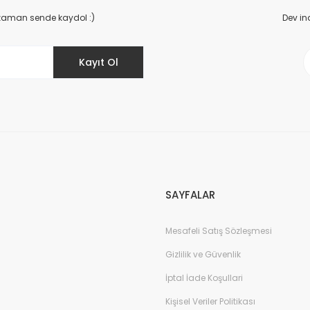
Yorum Yaz
 zaman sende kaydol :)
Dev in
Kayıt Ol
Gönder
SAYFALAR
Mesafeli Satış Sözleşmesi
Gizlilik ve Güvenlik
İptal İade Koşullari
Kişisel Veriler Politikası