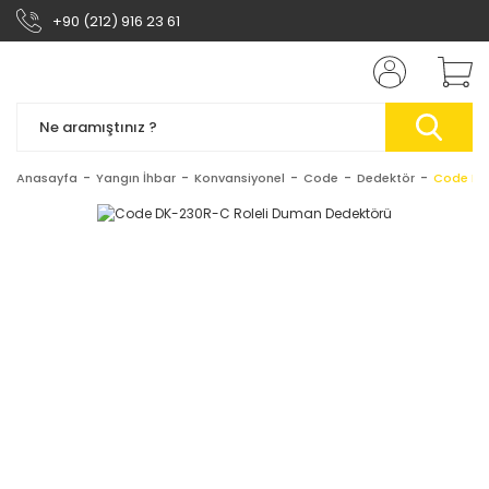
+90 (212) 916 23 61
Anasayfa
Yangın İhbar
Konvansiyonel
Code
Dedektör
Code DK