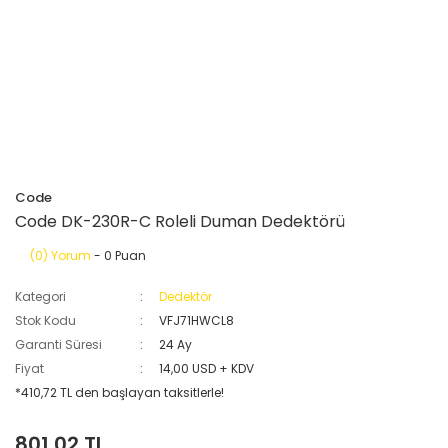
Code
Code DK-230R-C Roleli Duman Dedektörü
(0) Yorum
- 0 Puan
Kategori
Dedektör
Stok Kodu
VFJ71HWCL8
Garanti Süresi
24 Ay
Fiyat
14,00 USD + KDV
*410,72 TL den başlayan taksitlerle!
801,02 TL