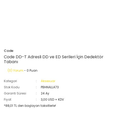
Code
Code DD-T Adresli DD ve ED Serileri İçin Dedektör
Tabanı
(0) Yorum
- 0 Puan
Kategori
Aksesuar
Stok Kodu
PBHNALLA73
Garanti Süresi
24 Ay
Fiyat
3,00 USD + KDV
*88,01 TL den başlayan taksitlerle!