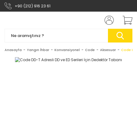
+90 (212) 916 23 61
Anasayfa
Yangın İhbar
Konvansiyonel
Code
Aksesuar
Code DD-T