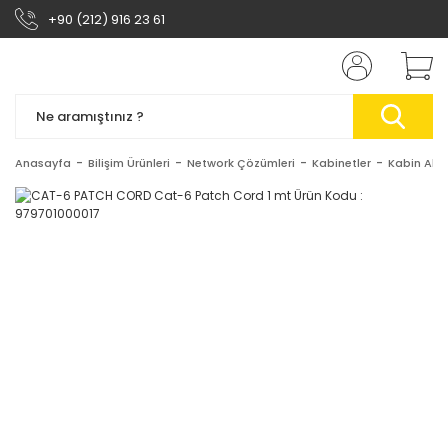
+90 (212) 916 23 61
Anasayfa
Bilişim Ürünleri
Network Çözümleri
Kabinetler
Kabin Akse