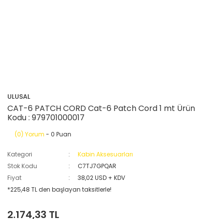
ULUSAL
CAT-6 PATCH CORD Cat-6 Patch Cord 1 mt Ürün
Kodu : 979701000017
(0) Yorum
- 0 Puan
Kategori
Kabin Aksesuarları
Stok Kodu
C7TJ7GPQAR
Fiyat
38,02 USD + KDV
*225,48 TL den başlayan taksitlerle!
2.174,33 TL